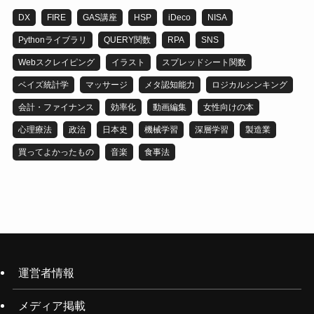
DX
FIRE
GAS講座
HSP
iDeco
NISA
Pythonライブラリ
QUERY関数
RPA
SNS
Webスクレイピング
イラスト
スプレッドシート関数
ベイズ統計学
マッサージ
メタ認知能力
ロジカルシンキング
会計・ファイナンス
効率化
動画編集
女性向けの本
心理療法
政治
日本史
機械学習
深層学習
製造業
買ってよかったもの
音楽
食事法
運営者情報
メディア掲載