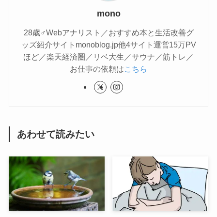
mono
28歳♂Webアナリスト／おすすめ本と生活改善グ
ッズ紹介サイトmonoblog.jp他4サイト運営15万PV
ほど／楽天経済圏／リベ大生／サウナ／筋トレ／
お仕事の依頼は
こちら
あわせて読みたい