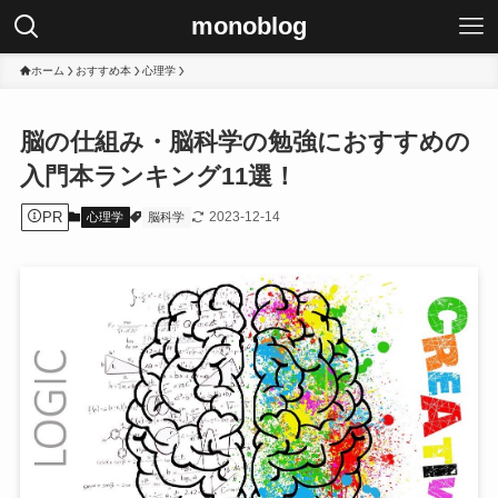
monoblog
ホーム
おすすめ本
心理学
脳の仕組み・脳科学の勉強におすすめの
入門本ランキング11選！
PR
2023-12-14
心理学
脳科学