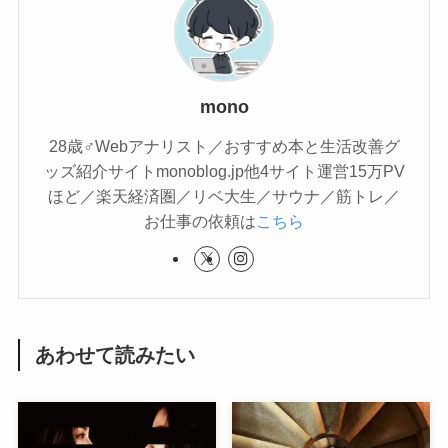
mono
28歳♂Webアナリスト／おすすめ本と生活改善グ
ッズ紹介サイトmonoblog.jp他4サイト運営15万PV
ほど／楽天経済圏／リベ大生／サウナ／筋トレ／
お仕事の依頼は
こちら
あわせて読みたい