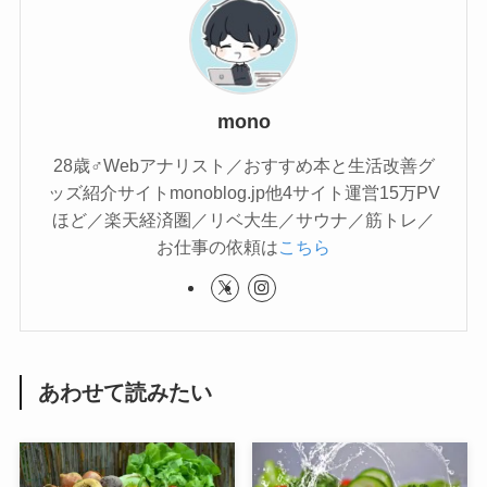
mono
28歳♂Webアナリスト／おすすめ本と生活改善グ
ッズ紹介サイトmonoblog.jp他4サイト運営15万PV
ほど／楽天経済圏／リベ大生／サウナ／筋トレ／
お仕事の依頼は
こちら
あわせて読みたい