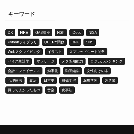
ゴ
リ
キーワード
DX
FIRE
GAS講座
HSP
iDeco
NISA
Pythonライブラリ
QUERY関数
RPA
SNS
Webスクレイピング
イラスト
スプレッドシート関数
ベイズ統計学
マッサージ
メタ認知能力
ロジカルシンキング
会計・ファイナンス
効率化
動画編集
女性向けの本
心理療法
政治
日本史
機械学習
深層学習
製造業
買ってよかったもの
音楽
食事法