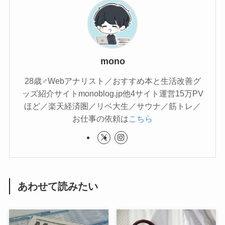
mono
28歳♂Webアナリスト／おすすめ本と生活改善グ
ッズ紹介サイトmonoblog.jp他4サイト運営15万PV
ほど／楽天経済圏／リベ大生／サウナ／筋トレ／
お仕事の依頼は
こちら
あわせて読みたい