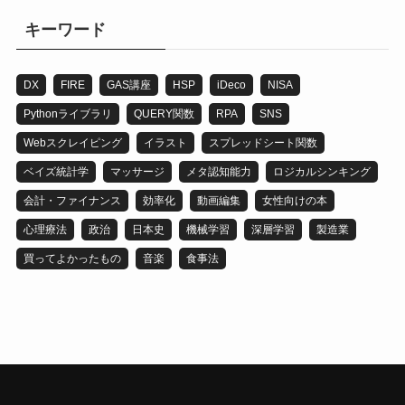
リ
キーワード
DX
FIRE
GAS講座
HSP
iDeco
NISA
Pythonライブラリ
QUERY関数
RPA
SNS
Webスクレイピング
イラスト
スプレッドシート関数
ベイズ統計学
マッサージ
メタ認知能力
ロジカルシンキング
会計・ファイナンス
効率化
動画編集
女性向けの本
心理療法
政治
日本史
機械学習
深層学習
製造業
買ってよかったもの
音楽
食事法