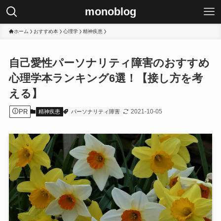
monoblog
ホーム
おすすめ本
心理学
精神疾患
自己愛性パーソナリティ障害のおすすめ
心理学本ランキング6選！【接し方を考
える】
PR
2021-10-05
精神疾患
パーソナリティ障害