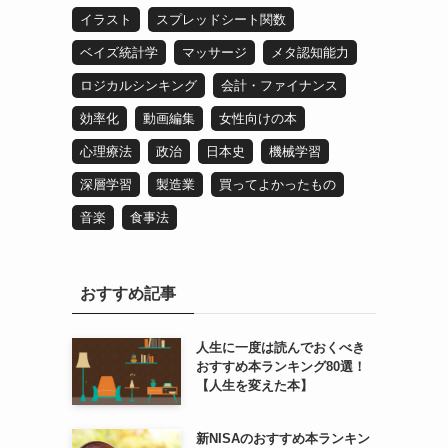
イラスト
スプレッドシート関数
ベイズ統計学
マッサージ
メタ認知能力
ロジカルシンキング
会計・ファイナンス
効率化
動画編集
女性向けの本
心理療法
政治
日本史
機械学習
深層学習
製造業
買ってよかったもの
音楽
食事法
おすすめ記事
人生に一度は読んでおくべき
おすすめ本ランキング80選！
【人生を変えた本】
新NISAのおすすめ本ランキン