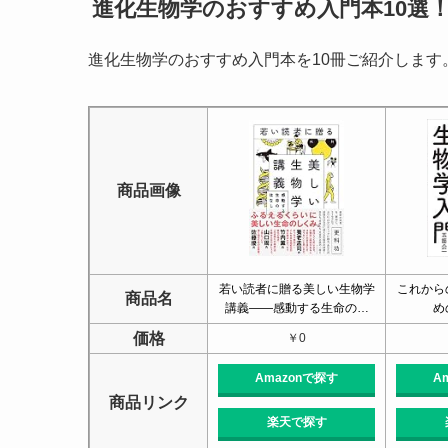
進化生物学のおすすめ入門本10選
進化生物学のおすすめ入門本を10冊ご紹介します
商品画像
若い読者に贈る美しい生物学
これから
商品名
講義――感動する生命の…
め
価格
￥0
Amazonで探す
A
商品リンク
楽天で探す