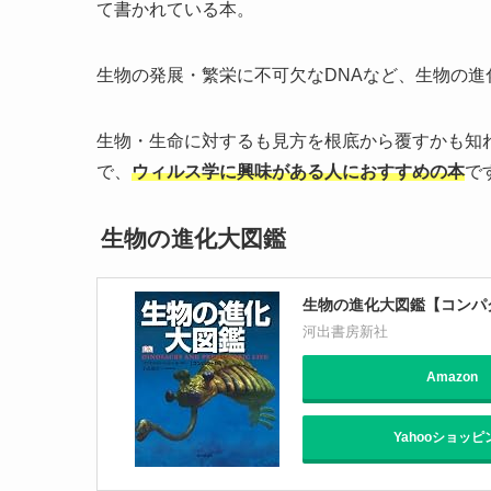
て書かれている本。
生物の発展・繁栄に不可欠なDNAなど、生物の
生物・生命に対するも見方を根底から覆すかも知
で、
ウィルス学に興味がある人におすすめの本
で
生物の進化大図鑑
生物の進化大図鑑【コンパ
河出書房新社
Amazon
Yahooショッピ