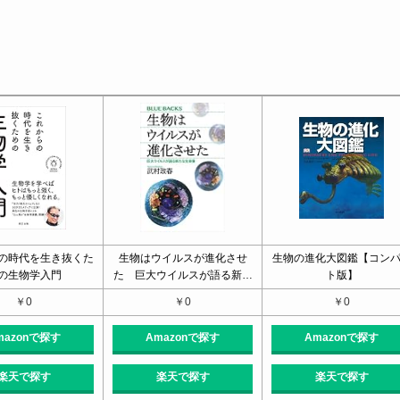
！
。
の時代を生き抜くた
生物はウイルスが進化させ
生物の進化大図鑑【コン
の生物学入門
た 巨大ウイルスが語る新…
ト版】
￥0
￥0
￥0
mazonで探す
Amazonで探す
Amazonで探す
楽天で探す
楽天で探す
楽天で探す