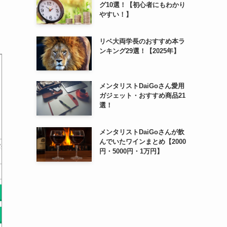
グ10選！【初心者にもわかり
やすい！】
リベ大両学長のおすすめ本ラ
ンキング29選！【2025年】
メンタリストDaiGoさん愛用
ガジェット・おすすめ商品21
選！
メンタリストDaiGoさんが飲
んでいたワインまとめ【2000
パク
生物多様性 「私」から考え
眠れなくなるほど面白い 図
老化とい
円・5000円・1万円】
る進化・遺伝・生態系 …
解 生物の話
おけるト
￥0
￥0
Amazonで探す
Amazonで探す
Am
楽天で探す
楽天で探す