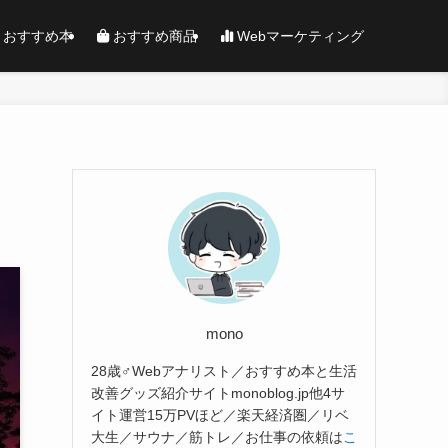
おすすめ本
おすすめ商品
Webマーケティング
mono
28歳♂Webアナリスト／おすすめ本と生活
改善グッズ紹介サイトmonoblog.jp他4サ
イト運営15万PVほど／楽天経済圏／リベ
大生／サウナ／筋トレ／お仕事の依頼は
こ