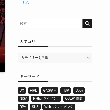
ちら
カテゴリ
カ
テ
ゴ
リ
キーワード
DX
FIRE
GAS講座
HSP
iDeco
NISA
Pythonライブラリ
QUERY関数
RPA
SNS
Webスクレイピング