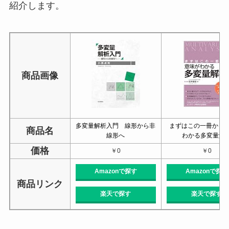
紹介します。
商品画像
多変量解析入門 線形から非
まずはこの一冊から 
商品名
線形へ
わかる多変量解
価格
￥0
￥0
Amazonで探す
Amazonで探す
商品リンク
楽天で探す
楽天で探す