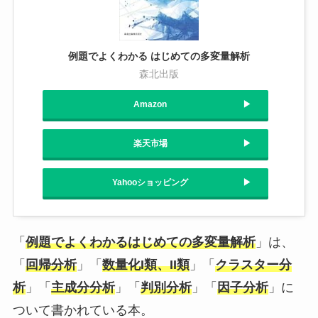
例題でよくわかる はじめての多変量解析
森北出版
Amazon
楽天市場
Yahooショッピング
「
例題でよくわかるはじめての多変量解析
」は、
「
回帰分析
」「
数量化I類、II類
」「
クラスター分
析
」「
主成分分析
」「
判別分析
」「
因子分析
」に
ついて書かれている本。