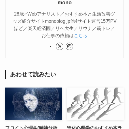
mono
28歳♂Webアナリスト／おすすめ本と生活改善グ
ッズ紹介サイトmonoblog.jp他4サイト運営15万PV
ほど／楽天経済圏／リベ大生／サウナ／筋トレ／
お仕事の依頼は
こちら
あわせて読みたい
フロイト心理学(精神分析
進化心理学のおすすめ本ラ