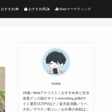
おすすめ本
おすすめ商品
Webマーケティング
mono
28歳♂Webアナリスト／おすすめ本と生活
改善グッズ紹介サイトmonoblog.jp他4サ
イト運営15万PVほど／楽天経済圏／リベ
大生／サウナ／筋トレ／お仕事の依頼は
こ