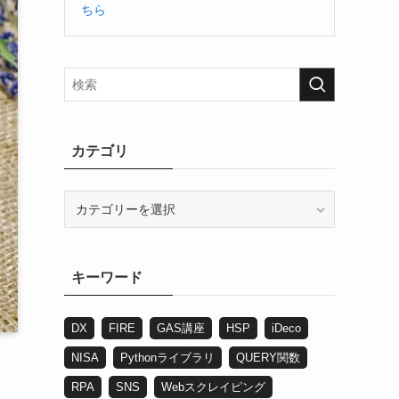
ちら
カテゴリ
カ
テ
ゴ
リ
キーワード
DX
FIRE
GAS講座
HSP
iDeco
NISA
Pythonライブラリ
QUERY関数
RPA
SNS
Webスクレイピング