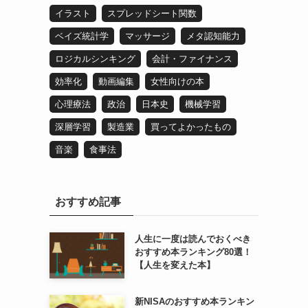
イラスト
スプレッドシート関数
ベイズ統計学
マッサージ
メタ認知能力
ロジカルシンキング
会計・ファイナンス
効率化
動画編集
女性向けの本
心理療法
政治
日本史
機械学習
深層学習
製造業
買ってよかったもの
る
音楽
食事法
おすすめ記事
人生に一度は読んでおくべき
おすすめ本ランキング80選！
【人生を変えた本】
新NISAのおすすめ本ランキン