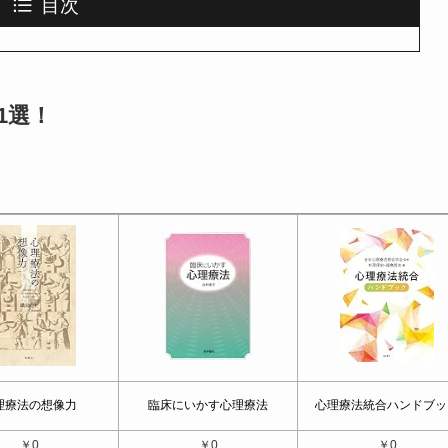
目次
1選！
理療法の想像力
臨床にいかす心理療法
心理療法統合ハンドブッ
￥0
￥0
￥0