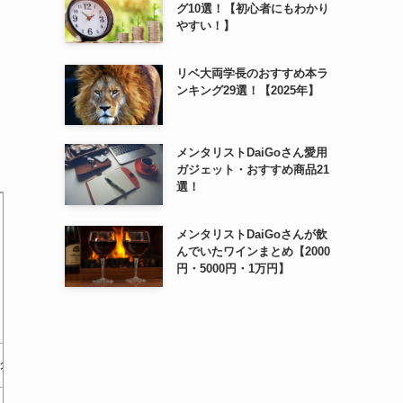
グ10選！【初心者にもわかり
やすい！】
リベ大両学長のおすすめ本ラ
ンキング29選！【2025年】
メンタリストDaiGoさん愛用
ガジェット・おすすめ商品21
選！
メンタリストDaiGoさんが飲
んでいたワインまとめ【2000
円・5000円・1万円】
子どものこころが傷つくとき
やさしく学べる 心理療法の
ミルトン
ク
: 心理療法の現場か…
基礎
￥0
￥0