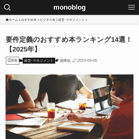
monoblog
ホーム
おすすめ本
ビジネス本
経営･マネジメント
要件定義のおすすめ本ランキング14選！
【2025年】
PR
2023-09-06
経営･マネジメント
効率化