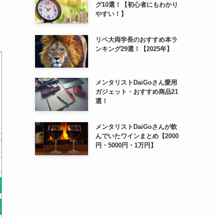
グ10選！【初心者にもわかり
やすい！】
リベ大両学長のおすすめ本ラ
ンキング29選！【2025年】
メンタリストDaiGoさん愛用
ガジェット・おすすめ商品21
選！
メンタリストDaiGoさんが飲
んでいたワインまとめ【2000
し
６訂版 ユーキャンの介護保
最新図解 スッキリわかる! 介
介護保険制
円・5000円・1万円】
…
険利用マニュアル
護保険 第2版 基…
令
￥0
￥0
Amazonで探す
Amazonで探す
Am
楽天で探す
楽天で探す