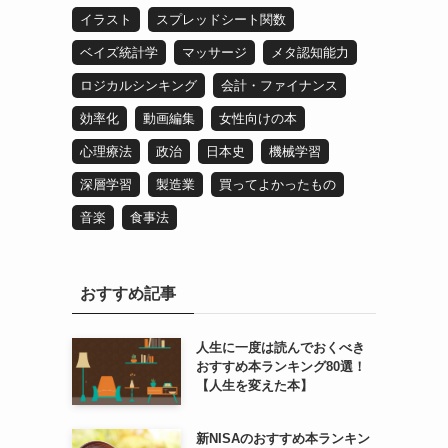
イラスト
スプレッドシート関数
ベイズ統計学
マッサージ
メタ認知能力
ロジカルシンキング
会計・ファイナンス
効率化
動画編集
女性向けの本
心理療法
政治
日本史
機械学習
深層学習
製造業
買ってよかったもの
音楽
食事法
おすすめ記事
人生に一度は読んでおくべき
おすすめ本ランキング80選！
【人生を変えた本】
新NISAのおすすめ本ランキン