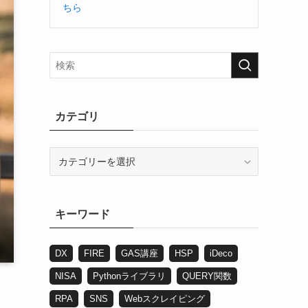
ちら
カテゴリ
カ
テ
ゴ
リ
キーワード
DX
FIRE
GAS講座
HSP
iDeco
NISA
Pythonライブラリ
QUERY関数
RPA
SNS
Webスクレイピング