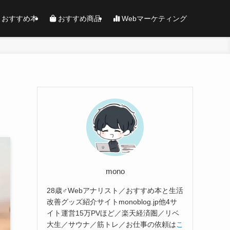
おすすめ本
おすすめ商品
Webマーケティング
mono
28歳♂Webアナリスト／おすすめ本と生活
改善グッズ紹介サイトmonoblog.jp他4サ
イト運営15万PVほど／楽天経済圏／リベ
大生／サウナ／筋トレ／お仕事の依頼は
こ