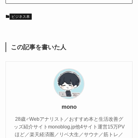
ビジネス本
この記事を書いた人
mono
28歳♂Webアナリスト／おすすめ本と生活改善グ
ッズ紹介サイトmonoblog.jp他4サイト運営15万PV
ほど／楽天経済圏／リベ大生／サウナ／筋トレ／