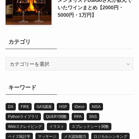
メンタリストDaiGoさんが飲んで
いたワインまとめ【2000円・
5000円・1万円】
カテゴリ
カ
テ
ゴ
リ
キーワード
DX
FIRE
GAS講座
HSP
iDeco
NISA
Pythonライブラリ
QUERY関数
RPA
SNS
Webスクレイピング
イラスト
スプレッドシート関数
ベイズ統計学
マッサージ
メタ認知能力
ロジカルシンキング