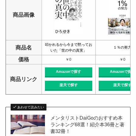
商品画像
叩かれるから今まで黙ってお
商品名
１％の努力
いた「世の中の真実」
価格
￥0
￥0
Amazonで探す
Amazonで探す
商品リンク
楽天で探す
楽天で探す
あわせて読みたい
メンタリストDaiGoのおすすめ本
ランキング68選！紹介本36冊と著
書32冊！