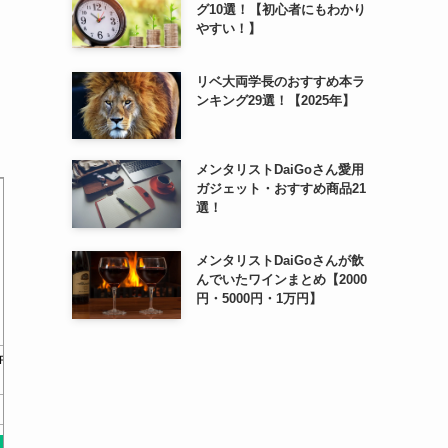
グ10選！【初心者にもわかり
やすい！】
リベ大両学長のおすすめ本ラ
ンキング29選！【2025年】
メンタリストDaiGoさん愛用
ガジェット・おすすめ商品21
選！
メンタリストDaiGoさんが飲
んでいたワインまとめ【2000
円・5000円・1万円】
Ｒ
はじめての人の J—REIT
図解入門ビジネス 最新J-REI
海外ETFと
基礎知識＆儲けのポ…
Tの基本と仕組み…
ンカム
￥0
￥0