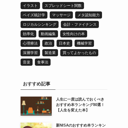
イラスト
スプレッドシート関数
ベイズ統計学
マッサージ
メタ認知能力
ロジカルシンキング
会計・ファイナンス
効率化
動画編集
女性向けの本
心理療法
政治
日本史
機械学習
深層学習
製造業
買ってよかったもの
音楽
食事法
ま
おすすめ記事
人生に一度は読んでおくべき
おすすめ本ランキング80選！
【人生を変えた本】
新NISAのおすすめ本ランキン