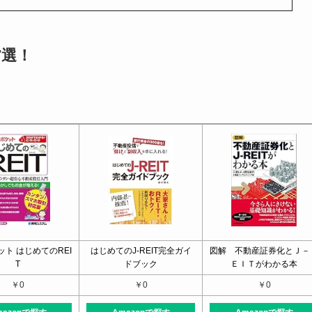
7選！
ト はじめてのREI
はじめてのJ-REIT完全ガイ
図解 不動産証券化とＪ－
T
ドブック
ＥＩＴがわかる本
￥0
￥0
￥0