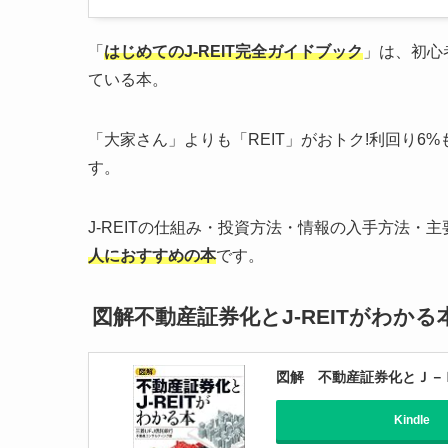
「
はじめてのJ-REIT完全ガイドブック
」は、初心
ている本。
「大家さん」よりも「REIT」がおトク!利回り6
す。
J-REITの仕組み・投資方法・情報の入手方法・
人におすすめの本
です。
図解不動産証券化とJ-REITがわかる
図解 不動産証券化とＪ－
Kindle