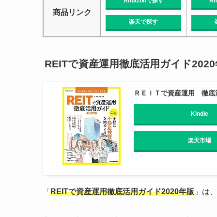
Amazonで探す
A
商品リンク
楽天で探す
REITで資産運用徹底活用ガイド202
ＲＥＩＴで資産運用 徹底活
Kindle
楽天市場
「
REITで資産運用徹底活用ガイド2020年版
」は、