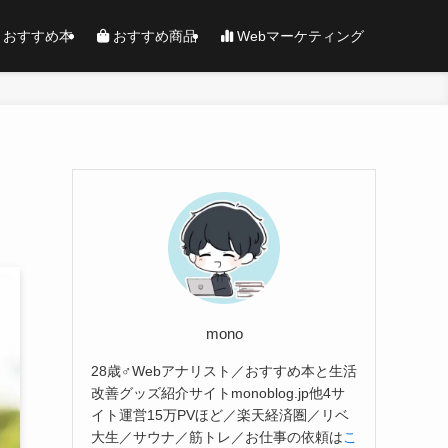
おすすめ本
おすすめ商品
Webマーケティング
mono
28歳♂Webアナリスト／おすすめ本と生活
改善グッズ紹介サイトmonoblog.jp他4サ
イト運営15万PVほど／楽天経済圏／リベ
大生／サウナ／筋トレ／お仕事の依頼は
こ