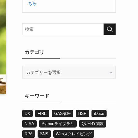
ちら
カテゴリ
カ
テ
ゴ
リ
キーワード
DX
FIRE
GAS講座
HSP
iDeco
NISA
Pythonライブラリ
QUERY関数
RPA
SNS
Webスクレイピング