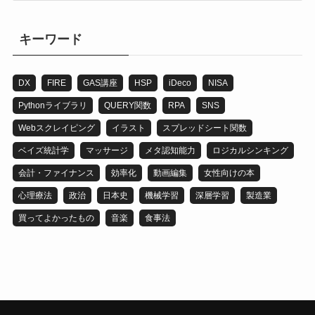
ゴ
リ
キーワード
DX
FIRE
GAS講座
HSP
iDeco
NISA
Pythonライブラリ
QUERY関数
RPA
SNS
Webスクレイピング
イラスト
スプレッドシート関数
ベイズ統計学
マッサージ
メタ認知能力
ロジカルシンキング
会計・ファイナンス
効率化
動画編集
女性向けの本
心理療法
政治
日本史
機械学習
深層学習
製造業
買ってよかったもの
音楽
食事法