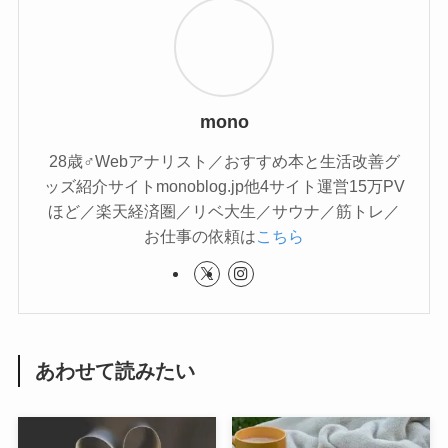
mono
28歳♂Webアナリスト／おすすめ本と生活改善グ
ッズ紹介サイトmonoblog.jp他4サイト運営15万PV
ほど／楽天経済圏／リベ大生／サウナ／筋トレ／
お仕事の依頼は
こちら
あわせて読みたい