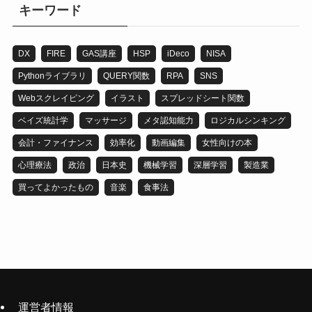
リ
キーワード
DX
FIRE
GAS講座
HSP
iDeco
NISA
Pythonライブラリ
QUERY関数
RPA
SNS
Webスクレイピング
イラスト
スプレッドシート関数
ベイズ統計学
マッサージ
メタ認知能力
ロジカルシンキング
会計・ファイナンス
効率化
動画編集
女性向けの本
心理療法
政治
日本史
機械学習
深層学習
製造業
買ってよかったもの
音楽
食事法
運営者情報