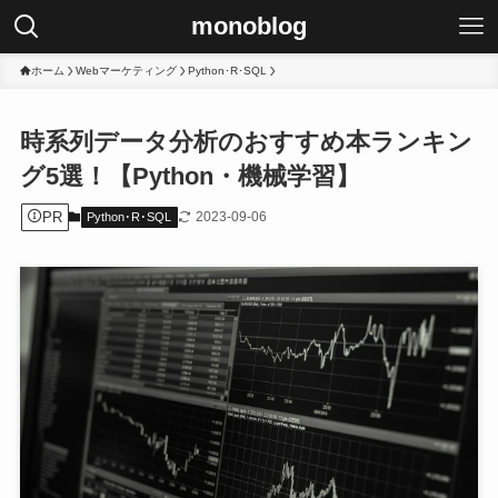
monoblog
ホーム
Webマーケティング
Python･R･SQL
時系列データ分析のおすすめ本ランキン
グ5選！【Python・機械学習】
PR
2023-09-06
Python･R･SQL