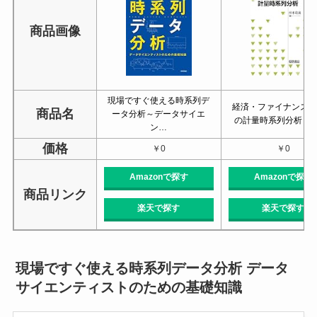
商品画像
現場ですぐ使える時系列デ
経済・ファイナンス
商品名
ータ分析～データサイエ
の計量時系列分析 (
ン…
価格
￥0
￥0
Amazonで探す
Amazonで探す
商品リンク
楽天で探す
楽天で探す
現場ですぐ使える時系列データ分析 データ
サイエンティストのための基礎知識