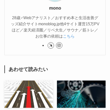
mono
28歳♂Webアナリスト／おすすめ本と生活改善グ
ッズ紹介サイトmonoblog.jp他4サイト運営15万PV
ほど／楽天経済圏／リベ大生／サウナ／筋トレ／
お仕事の依頼は
こちら
あわせて読みたい