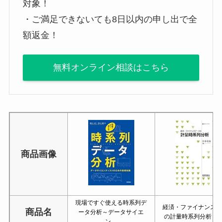
対象！
・ご満足できないても8日以内の申し出で全
額返金！
無料オンライン相談はこちら
商品画像
現場ですぐ使える時系列デ
経済・ファイナンス
商品名
ータ分析～データサイエ
の計量時系列分析 (
ン…