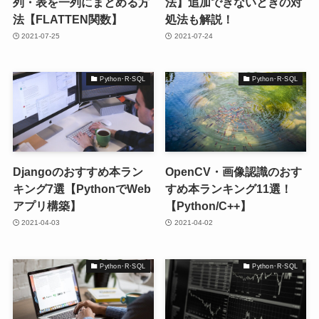
列・表を一列にまとめる方
法】追加できないときの対
法【FLATTEN関数】
処法も解説！
2021-07-25
2021-07-24
Python･R･SQL
Python･R･SQL
Djangoのおすすめ本ラン
OpenCV・画像認識のおす
キング7選【PythonでWeb
すめ本ランキング11選！
アプリ構築】
【Python/C++】
2021-04-03
2021-04-02
Python･R･SQL
Python･R･SQL