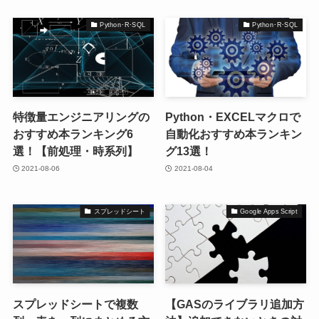
Python･R･SQL
Python･R･SQL
特徴量エンジニアリングの
Python・EXCELマクロで
おすすめ本ランキング6
自動化おすすめ本ランキン
選！【前処理・時系列】
グ13選！
2021-08-06
2021-08-04
スプレッドシート
Google Apps Script
スプレッドシートで複数
【GASのライブラリ追加方