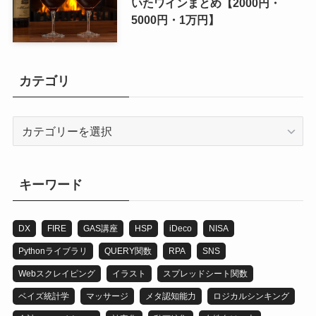
いたワインまとめ【2000円・
5000円・1万円】
カテゴリ
カ
テ
ゴ
リ
キーワード
DX
FIRE
GAS講座
HSP
iDeco
NISA
Pythonライブラリ
QUERY関数
RPA
SNS
Webスクレイピング
イラスト
スプレッドシート関数
ベイズ統計学
マッサージ
メタ認知能力
ロジカルシンキング