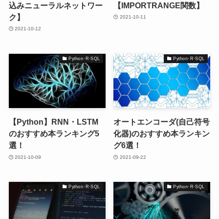
込みニューラルネットワー
【IMPORTRANGE関数】
ク】
2021-10-11
2021-10-12
Python･R･SQL
Python･R･SQL
【Python】RNN・LSTM
オートエンコーダ(自己符号
のおすすめ本ランキング5
化器)のおすすめ本ランキン
選！
グ6選！
2021-10-09
2021-09-22
Python･R･SQL
Python･R･SQL