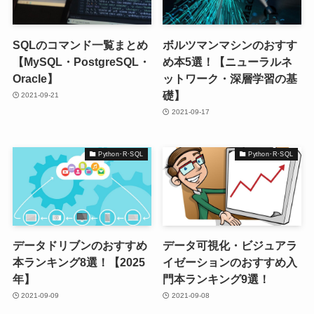
SQLのコマンド一覧まとめ
ボルツマンマシンのおすす
【MySQL・PostgreSQL・
め本5選！【ニューラルネ
Oracle】
ットワーク・深層学習の基
礎】
2021-09-21
2021-09-17
Python･R･SQL
Python･R･SQL
データドリブンのおすすめ
データ可視化・ビジュアラ
本ランキング8選！【2025
イゼーションのおすすめ入
年】
門本ランキング9選！
2021-09-09
2021-09-08