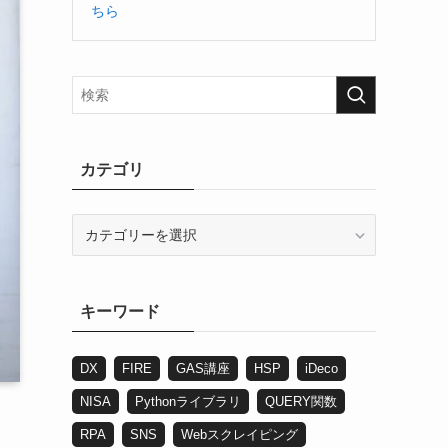
ちら
カテゴリ
カ
テ
ゴ
リ
キーワード
DX
FIRE
GAS講座
HSP
iDeco
NISA
Pythonライブラリ
QUERY関数
RPA
SNS
Webスクレイピング