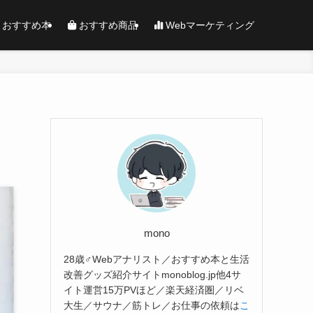
おすすめ本
おすすめ商品
Webマーケティング
mono
28歳♂Webアナリスト／おすすめ本と生活
改善グッズ紹介サイトmonoblog.jp他4サ
イト運営15万PVほど／楽天経済圏／リベ
大生／サウナ／筋トレ／お仕事の依頼は
こ