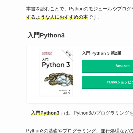
本書を読むことで、Pythonのモジュールやプロ
するような人におすすめの本
です。
入門Python3
入門 Python 3 第2版
Amazon
Yahooショッピ
「
入門Python3
」は、Python3のプログラミン
Python3の基礎やプログラミング、並行処理な