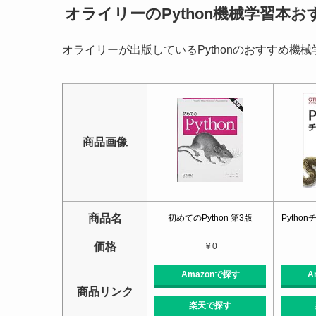
オライリーのPython機械学習本
オライリーが出版しているPythonのおすすめ機
商品画像
商品名
初めてのPython 第3版
Pytho
価格
￥0
Amazonで探す
A
商品リンク
楽天で探す