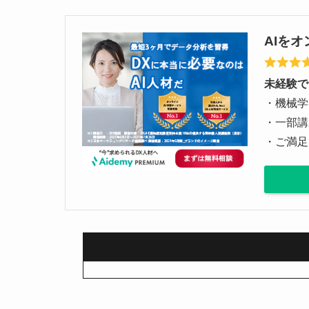
AIをオ
未経験で
・機械学
・一部講
・ご満足