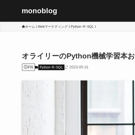
monoblog
ホーム
Webマーケティング
Python･R･SQL
オライリーのPython機械学習本
PR
2023-05-31
Python･R･SQL