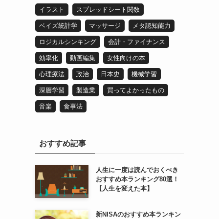
イラスト
スプレッドシート関数
ベイズ統計学
マッサージ
メタ認知能力
ロジカルシンキング
会計・ファイナンス
効率化
動画編集
女性向けの本
心理療法
政治
日本史
機械学習
深層学習
製造業
買ってよかったもの
音楽
食事法
おすすめ記事
人生に一度は読んでおくべき
おすすめ本ランキング80選！
【人生を変えた本】
新NISAのおすすめ本ランキン