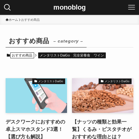
monoblog
ホーム
おすすめ商品
おすすめ商品
– category –
おすすめ商品
メンタリストDaiGo
完全栄養食
ワイン
メンタリストDaiGo
メンタリストDaiGo
デスクワークにおすすめの
【ナッツの種類と効果一
卓上スマホスタンド3選！
覧】くるみ・ピスタチオが
【選び方も解説】
おすすめな理由とは？