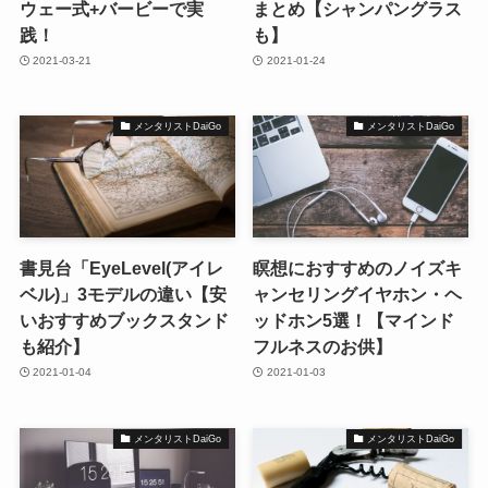
ウェー式+バービーで実
まとめ【シャンパングラス
践！
も】
2021-03-21
2021-01-24
メンタリストDaiGo
メンタリストDaiGo
書見台「EyeLevel(アイレ
瞑想におすすめのノイズキ
ベル)」3モデルの違い【安
ャンセリングイヤホン・ヘ
いおすすめブックスタンド
ッドホン5選！【マインド
も紹介】
フルネスのお供】
2021-01-04
2021-01-03
メンタリストDaiGo
メンタリストDaiGo