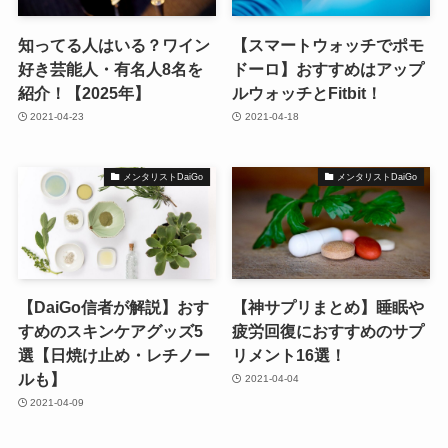
知ってる人はいる？ワイン
【スマートウォッチでポモ
好き芸能人・有名人8名を
ドーロ】おすすめはアップ
紹介！【2025年】
ルウォッチとFitbit！
2021-04-23
2021-04-18
メンタリストDaiGo
メンタリストDaiGo
【DaiGo信者が解説】おす
【神サプリまとめ】睡眠や
すめのスキンケアグッズ5
疲労回復におすすめのサプ
選【日焼け止め・レチノー
リメント16選！
ルも】
2021-04-04
2021-04-09