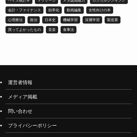
ベイズ統計学
マッサージ
メタ認知能力
ロジカルシンキング
会計・ファイナンス
効率化
動画編集
女性向けの本
心理療法
政治
日本史
機械学習
深層学習
製造業
買ってよかったもの
音楽
食事法
運営者情報
メディア掲載
問い合わせ
プライバシーポリシー