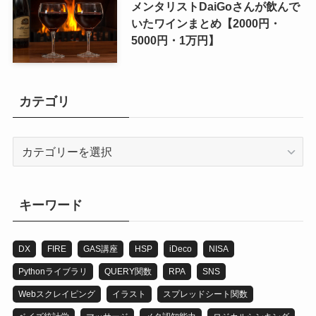
メンタリストDaiGoさんが飲んで
いたワインまとめ【2000円・
5000円・1万円】
カテゴリ
カ
テ
ゴ
リ
キーワード
DX
FIRE
GAS講座
HSP
iDeco
NISA
Pythonライブラリ
QUERY関数
RPA
SNS
Webスクレイピング
イラスト
スプレッドシート関数